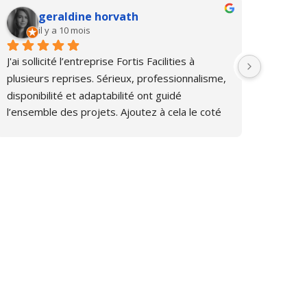
geraldine horvath
Ma
il y a 10 mois
il 
J'ai sollicité l’entreprise Fortis Facilities à 
Un parten
plusieurs reprises. Sérieux, professionnalisme, 
avons eu l
disponibilité et adaptabilité ont guidé 
rénovatio
l’ensemble des projets. Ajoutez à cela le coté 
nous avon
investi et
... 
plus
mois. Un