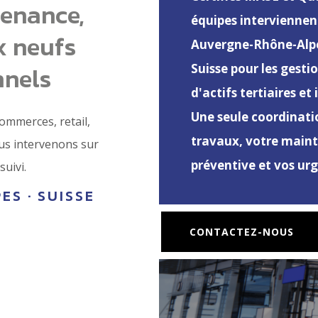
tenance,
équipes interviennent
x neufs
Auvergne-Rhône-Alpe
nnels
Suisse pour les gesti
d'actifs tertiaires et 
Une seule coordinati
commerces, retail,
travaux, votre main
nous intervenons sur
préventive et vos ur
suivi.
ES · SUISSE
CONTACTEZ-NOUS