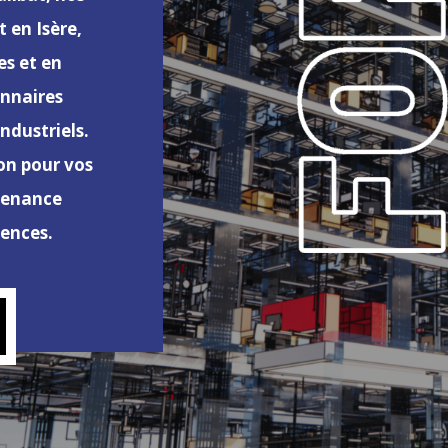
 en Isère,
s et en
onnaires
industriels.
on pour vos
tenance
gences.