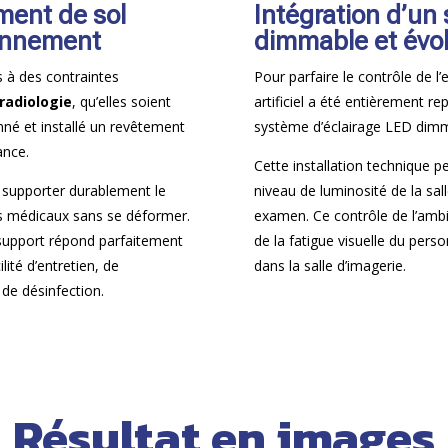
ment de sol
Intégration d’un
çonnement
dimmable et évol
s à des contraintes
Pour parfaire le contrôle de l’
radiologie
, qu’elles soient
artificiel a été entièrement re
nné et installé un revêtement
système d’éclairage LED dimma
ance.
Cette installation technique p
 supporter durablement le
niveau de luminosité de la sal
s médicaux sans se déformer.
examen. Ce contrôle de l’ambi
 support répond parfaitement
de la fatigue visuelle du perso
lité d’entretien, de
dans la salle d’imagerie.
de désinfection.
Résultat en images