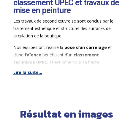
classement UPEC et travaux de
respectant les normes de sécurité
en vigueur.
mise en peinture
Les travaux de second œuvre se sont conclus par le
traitement esthétique et structurel des surfaces de
circulation de la boutique.
Nos équipes ont réalisé la
pose d’un carrelage
et
d’une
faïence
bénéficiant d’un
classement
technique UPEC
, sélectionné pour sa haute
résistance mécanique et sa durabilité face à un fort
Lire la suite...
trafic quotidien.
Enfin, les peintres ont assuré l’ensemble des finitions
avec l’application de peintures professionnelles
adaptées pour finaliser les supports du point de vente.
Résultat en images