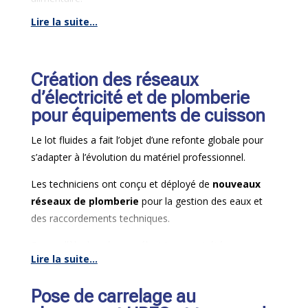
Lire la suite...
Ces installations ont été sélectionnées et mises en
œuvre conformément aux
normes réglementaires
HACCP
afin de garantir un environnement sanitaire
Création des réseaux
parfaitement étanche, lavable et sécurisé pour la
manipulation des denrées.
d’électricité et de plomberie
pour équipements de cuisson
Le lot fluides a fait l’objet d’une refonte globale pour
s’adapter à l’évolution du matériel professionnel.
Les techniciens ont conçu et déployé de
nouveaux
réseaux de plomberie
pour la gestion des eaux et
des raccordements techniques.
En parallèle, les réseaux électriques ont été
Lire la suite...
entièrement dimensionnés et personnalisés pour
assurer l’alimentation sécurisée
et performante
Pose de carrelage au
des nouveaux équipements de cuisson, en