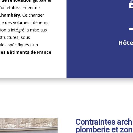
 de rénovation
globale en
d’un établissement de
Chambéry
. Ce chantier
ble des volumes intérieurs
tion a intégré la mise aux
structures, sous
Hôte
ales spécifiques d’un
des Bâtiments de France
Contraintes arch
plomberie et zon