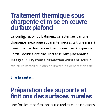
Pour fluidifier la circulation intérieure et maximiser la
surface utile de ces 160 m², la pose de menuiseries
Traitement thermique sous
intérieures spécifiques a été intégrée, incluant
charpente et mise en œuvre
notamment des portes à galandage qui s’effacent
du faux plafond
directement dans les cloisons lors de leur ouverture.
La configuration du bâtiment, caractérisée par une
charpente métallique apparente, nécessitait une mise à
niveau des performances thermiques. Les équipes de
Fortis Facilities ont ainsi réalisé le
remplacement
intégral du système d’isolation existant
sous la
structure métallique afin de limiter les déperditions de
chaleur.
Lire la suite...
À la suite de cette isolation, un faux plafond suspendu
en dalles démontables (système de quadrettes) a été
Préparation des supports et
mis en œuvre. Cette solution technique remplit un
finitions des surfaces murales
double objectif : elle participe activement à la maîtrise
de l’acoustique globale des espaces de travail et assure
Une fois les modifications structurelles et les isolations