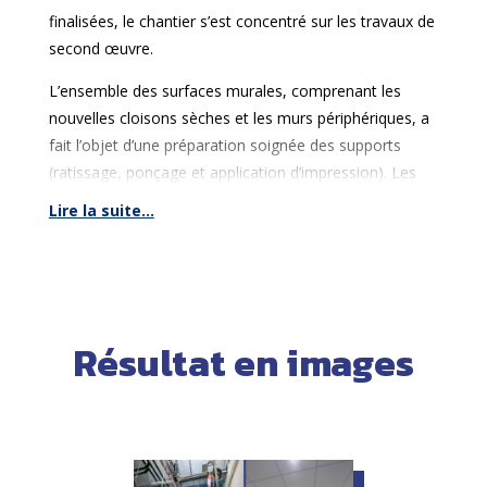
une accessibilité simplifiée aux différents réseaux
finalisées, le chantier s’est concentré sur les travaux de
techniques lors des futures opérations de
second œuvre.
maintenance.
L’ensemble des surfaces murales, comprenant les
nouvelles cloisons sèches et les murs périphériques, a
fait l’objet d’une préparation soignée des supports
(ratissage, ponçage et application d’impression). Les
équipes ont ensuite réalisé une
mise en peinture
Lire la suite...
complète
pour offrir une finition uniforme, propre et
adaptée à un environnement professionnel tertiaire.
Le résultat final livre un plateau administratif
fonctionnel, thermiquement isolé et conforme aux
Résultat en images
exigences acoustiques modernes.