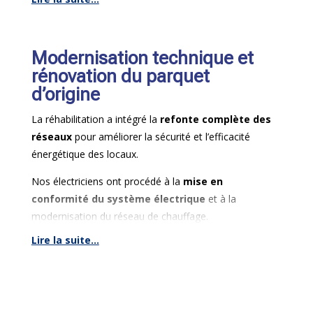
En complément, les équipes ont réalisé les travaux de
second œuvre incluant l’application de nouvelles
peintures
et la
pose de papier peint
pour
personnaliser les finiciones murales.
Modernisation technique et
rénovation du parquet
d’origine
La réhabilitation a intégré la
refonte complète des
réseaux
pour améliorer la sécurité et l’efficacité
énergétique des locaux.
Nos électriciens ont procédé à la
mise en
conformité du système électrique
et à la
modernisation du réseau de chauffage.
Lire la suite...
Au sol, le parquet existant a fait l’objet d’un traitement
spécifique : nos équipes ont réalisé un ponçage
complet suivi d’une vitrification pour
protéger
durablement le bois
face aux contraintes d’un usage