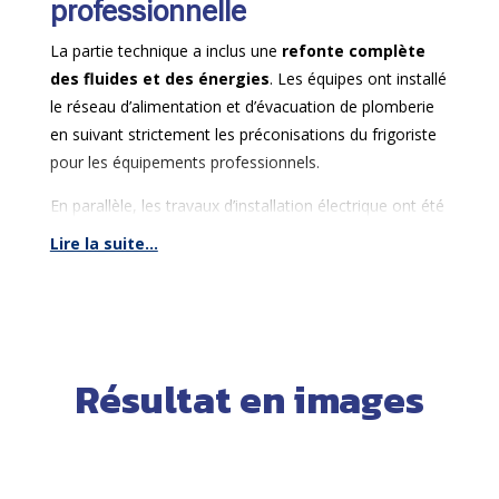
professionnelle
évacuation optimale des buées.
La partie technique a inclus une
refonte complète
des fluides et des énergies
. Les équipes ont installé
le réseau d’alimentation et d’évacuation de plomberie
en suivant strictement les préconisations du frigoriste
pour les équipements professionnels.
En parallèle, les travaux d’installation électrique ont été
exécutés selon les normes de sécurité en vigueur pour
Lire la suite...
les établissements professionnels, intégrant un
dispositif spécifique de coupure générale à clé pour
sécuriser le site en fin de service.
Résultat en images