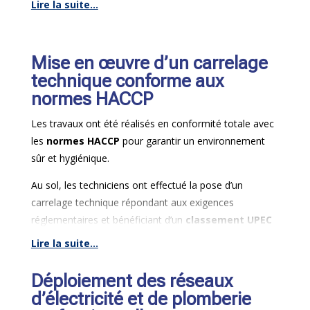
Lire la suite...
Au plafond, un faux plafond lavable de couleur noir a
été installé, intégrant directement les systèmes
d’éclairage LED pour offrir un confort visuel adapté aux
Mise en œuvre d’un carrelage
zones de préparation.
technique conforme aux
normes HACCP
Les travaux ont été réalisés en conformité totale avec
les
normes HACCP
pour garantir un environnement
sûr et hygiénique.
Au sol, les techniciens ont effectué la pose d’un
carrelage technique répondant aux exigences
réglementaires et bénéficiant d’un
classement UPEC
adapté au trafic et au nettoyage intensif.
Lire la suite...
Pour compléter l’infrastructure de la cuisine, un
Déploiement des réseaux
système de ventilation sur mesure
a été mis en
d’électricité et de plomberie
place afin d’assurer une circulation d’air continue et une