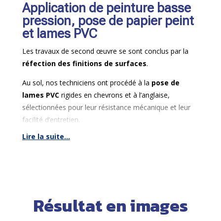
Application de peinture basse
libérer l’espace au sol et aux murs pour les futurs
pression, pose de papier peint
postes de travail.
et lames PVC
Les travaux de second œuvre se sont conclus par la
réfection des finitions de surfaces
.
Au sol, nos techniciens ont procédé à la
pose de
lames PVC
rigides en chevrons et à l’anglaise,
sélectionnées pour leur résistance mécanique et leur
facilité d’entretien.
Lire la suite...
Murs et plafonds ont été traités par l’application de
peintures professionnelles
au pistolet basse
pression (
Airless
) pour garantir un rendu tendu et
uniforme, complétée par la
pose de papier peint
technique sur les surfaces cibles.
Résultat en images