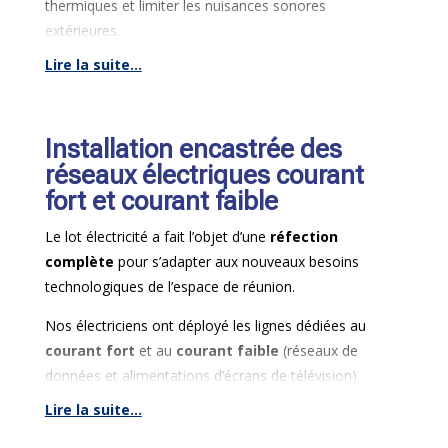
thermiques et limiter les nuisances sonores
extérieures.
Lire la suite...
Pour compléter ce traitement, des
moulures
techniques
à propriété acoustique ont été installées
en périphérie, permettant à la fois de structurer les
Installation encastrée des
volumes et de corriger la réverbération sonore à
l’intérieur du bureau.
réseaux électriques courant
fort et courant faible
Le lot électricité a fait l’objet d’une
réfection
complète
pour s’adapter aux nouveaux besoins
technologiques de l’espace de réunion.
Nos électriciens ont déployé les lignes dédiées au
courant fort
et au
courant faible
(réseaux de
données et alimentations d’écrans de télévision).
Lire la suite...
L’ensemble des réseaux a été entièrement encastré
dans les parois afin de sécuriser les installations et de